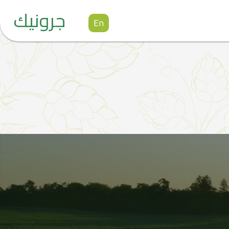
جرونيك
En