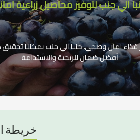
با الي جنب لتوفير محاصيل زراعية امان
ر غذاء امان وصحي. جنبا الي جنب يمكننا تحقي
أفضل ضمان للربحية والاستدامة
خريطة ا