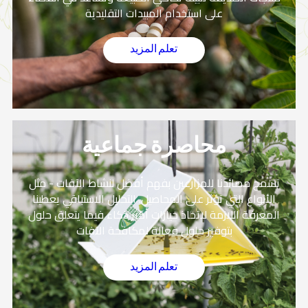
على استخدام المبيدات التقليدية
تعلم المزيد
محاصرة جماعية
تسمح مصائدنا للمزارعين بفهم أفضل لنشاط الآفات - مثل
الأنواع التي تؤثر على المحاصيل. التحليل الاستباقي يعطينا
المعرفة اللازمة لاتخاذ خيارات أكثر ذكاء فيما يتعلق حلول
بتوفير حلول فعالة لمكافحة الآفات
تعلم المزيد