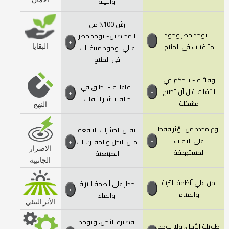
والبيئة
الأمان
رش 100% من
لا يوجد خطر وجود
المحاصيل- يوجد خطر
+
+
متبقيات فى المنتج
عالي لوجود متبقيات
البقايا
في المنتج
وقائية - يتحكم في
تفاعلية - تطبق في
الآفات قبل أن تصبح
+
+
حالة انتشار الآفات
مشكلة
النهج
نوع محدد من يؤثر فقط
يقتل الحشرات النافعة
على الآفات
مثل النحل والمفترسات
+
+
الاضرار
المستهدفة
الطبيعية
الجانبية
امن علي أنظمة التربة
خطر على أنظمة التربة
+
+
والمياه
والماء
الأثر البيئي
قصيرة الأجل، ويوجد
طويلة الأجل، ولا يوجد